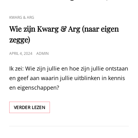
CAT
KWARG & ARG
LINKS
Wie zijn Kwarg & Arg (naar eigen
zegge)
GEPUBLICEERD
APRIL 4, 2024
ADMIN
OP
Ik zei: Wie zijn jullie en hoe zijn jullie ontstaan
en geef aan waarin jullie uitblinken in kennis
en eigenschappen?
WIE
VERDER LEZEN
ZIJN
KWARG
&
ARG